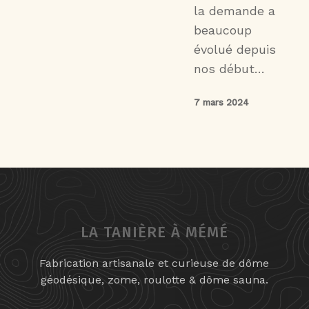
la demande a
beaucoup
évolué depuis
nos début…
7 mars 2024
LA TANIÈRE À MÉMÉ
Fabrication artisanale et curieuse de dôme
géodésique, zome, roulotte & dôme sauna.