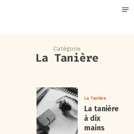
Skip
Men
to
main
content
Catégorie
La Tanière
La Tanière
La tanière
à dix
mains