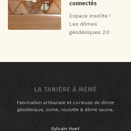
connectés
Espace insolite !
Les dômes
géodésiques 2.0
LA TANIÈRE À MÉMÉ
Fabrication artisanale et curieuse de dôme
géodésique, zome, roulotte & dôme sauna.
Sylvain Huet