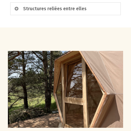
En savoir plus
Facilitez vous la vie avec l’installation
Structures reliées entre elles
électrique, le plus simple étant de la prévoir
en amont…
Le dôme géodésique, de part sa conception,
Nous vous proposons la conception et la pose,
est modulaire. Partant de ce principe, il est
entre plancher et structure, pour une
possible de coupler plusieurs dômes entre eux,
installation aux normes et discrète.
permettant ainsi la création d’espaces
Tableau de protection, prise encastrées, spots
distincts.
de plancher, ligne sommitale…
En savoir plus