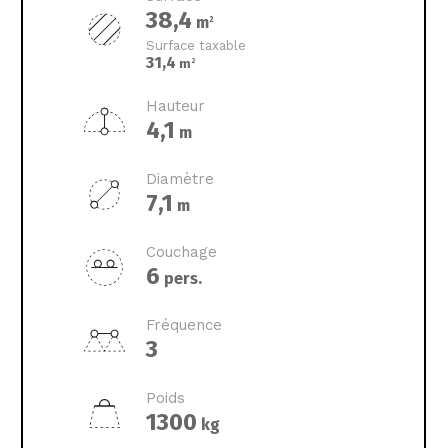
38,4
m
2
Surface taxable
31,4
m
2
Hauteur
4,1
m
Diamètre
7,1
m
Couchage
6
pers.
Fréquence
3
Poids
1300
kg