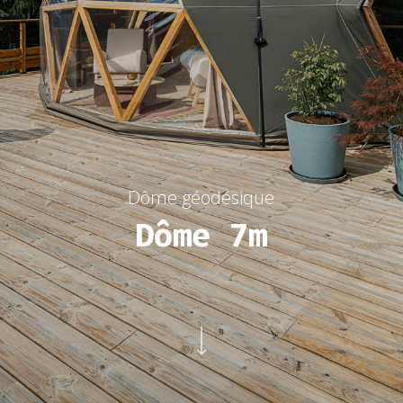
Dôme géodésique
Dôme 7m